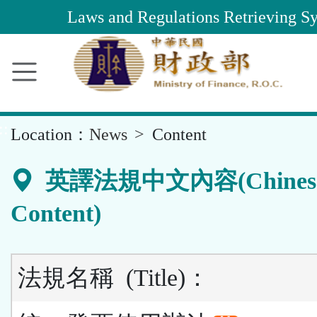
Main
Laws and Regulations Retrieving S
Content
Area
::
Location：
News
Content
英譯法規中文內容(Chines
Content)
法規名稱
(Title)
：