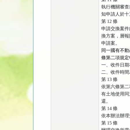
執行機關審查
知申請人於十
第
12
條
申請交換案件
換方案，層報
申請案。
同一國有不動
條第二項規定
一、收件日期
二、收件時間
第
13
條
依第六條第二
有土地使用同
還。
第
14
條
依本辦法辦理
第
15
條