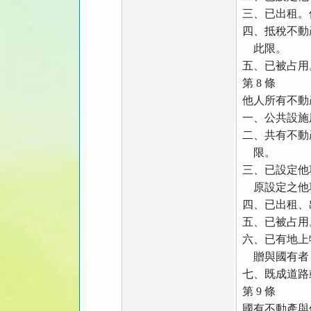
三、已出租。
四、抵稅不動
此限。
五、已被占用
第
8
條
他人所有不動
一、公共設施
二、共有不動
限。
三、已設定他
原設定之他
四、已出租、
五、已被占用
六、已有地上
贈與國有者
七、既成道路
第
9
條
國有不動產與