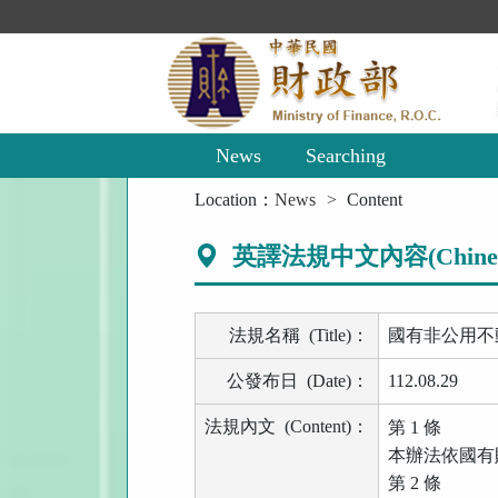
Main
Content
Area
News
Searching
:::
Location：
News
Content
英譯法規中文內容(Chinese 
法規名稱
(Title)
：
國有非公用不
公發布日
(Date)
：
112.08.29
法規內文
(Content)
：
第
1
條
本辦法依國有
第
2
條