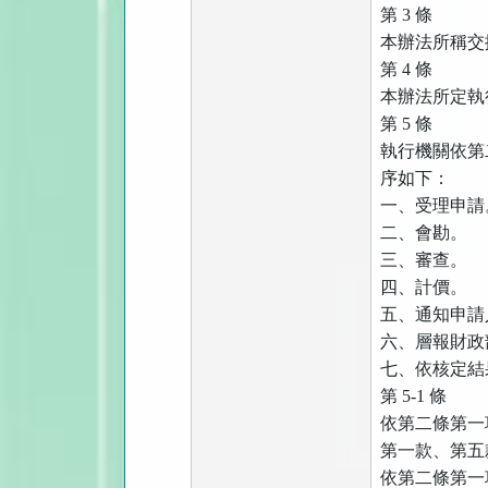
第 3 條
本辦法所稱交
第
4
條
本辦法所定執
第
5
條
執行機關依第
序如下：
一、受理申請
二、會勘。
三、審查。
四、計價。
五、通知申請
六、層報財政
七、依核定結
第
5-1
條
依第二條第一
第一款、第五
依第二條第一