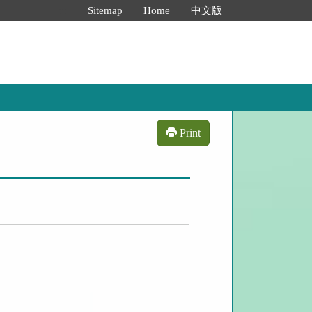
:::
Sitemap
Home
中文版
Print