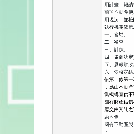
用計畫，報請
前項不動產使
用現況，並檢
執行機關依第
一、會勘。
二、審查。
三、計價。
四、協商決定
五、層報財政
六、依核定結
依第二條第一
，應由不動產
當機構查估不
國有財產估價
應交由受託之
第
6
條
國有不動產與
：