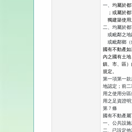
一、
均屬於都
；或屬於都
獨建築使用
二、均屬於都
或毗鄰之地
或毗鄰鄉（
國有不動產如
內之國有土地
鎮、市、區）
規定。
第一項第一款
地認定；前二
用之使用分區
用之足資證明
第
7
條
國有不動產屬
一、公共設施
二、已設定他