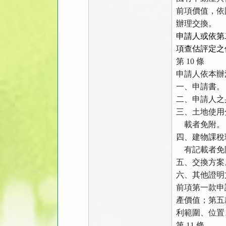
前項價值，依
辦理交換。
申請人或依第
項查估評定之
第
10
條
申請人依本辦
一、申請書。
二、申請人之
三、土地使用
載者免附。
四、建物課稅
有記載者免
五、交換方案
六、其他證明
前項第一款申
產價值；第五
利範圍、位置
第
11
條