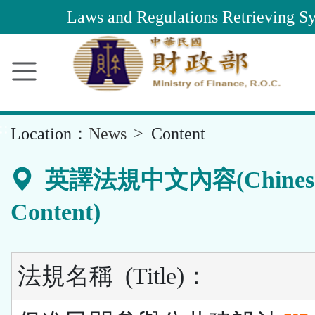
Main
Laws and Regulations Retrieving S
Content
Area
::
Location：
News
Content
英譯法規中文內容(Chines
Content)
法規名稱
(Title)
：