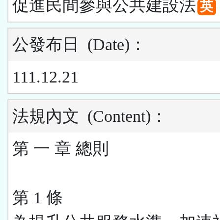
促進民間參與公共建設法
英
公發布日
(Date)
：
111.12.21
法規內文
(Content)
：
第 一 章 總則
第 1 條