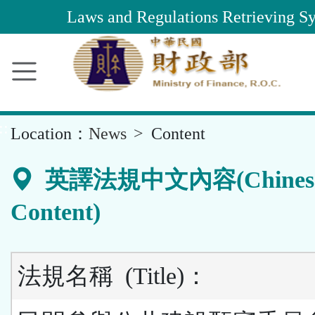
Main
Laws and Regulations Retrieving S
Content
Area
::
Location：
News
Content
英譯法規中文內容(Chines
Content)
法規名稱
(Title)
：