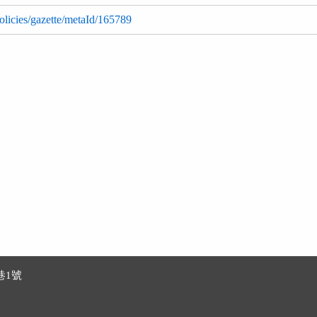
policies/gazette/metaId/165789
巷1號