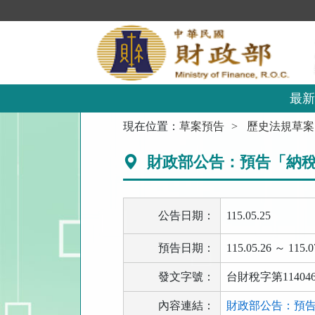
跳
到
主
要
內
容
區
最新
塊
:::
現在位置：
草案預告
歷史法規草案
財政部公告：預告「納稅
公告日期：
115.05.25
預告日期：
115.05.26 ～ 115.0
發文字號：
台財稅字第114046
內容連結：
財政部公告：預告