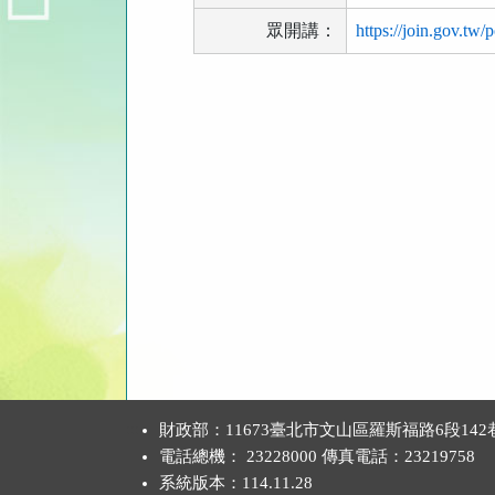
眾開講：
https://join.gov.tw/
發
表
建
議
區
:::
財政部：11673臺北市文山區羅斯福路6段142
電話總機： 23228000 傳真電話：23219758
系統版本：
114.11.28