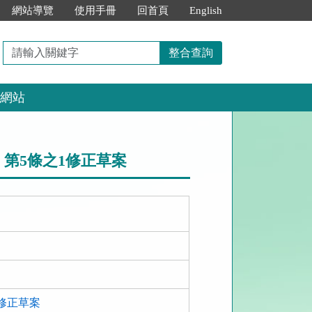
網站導覽
使用手冊
回首頁
English
請
整合查詢
輸
入
網站
關
鍵
字
第5條之1修正草案
修正草案